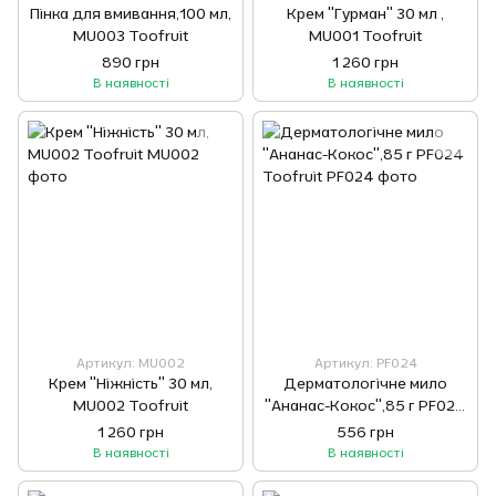
Пінка для вмивання,100 мл,
Крем "Гурман" 30 мл ,
MU003 Toofruit
MU001 Toofruit
890 грн
1 260 грн
В наявності
В наявності
Артикул: MU002
Артикул: PF024
Крем "Ніжність" 30 мл,
Дерматологічне мило
MU002 Toofruit
"Ананас-Кокос",85 г PF024
Toofruit
1 260 грн
556 грн
В наявності
В наявності