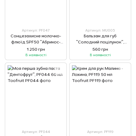
Артикул: PF047
Артикул: MU005
Сонцезахисне молочко-
Бальзам для губ
флюїд SPF50 "Абрикос-
"Солодкий поцілунок",
Алое вера", PF047 30 мл
MU005 10мл Toofruit
1 250 грн
560 грн
Toofruit
В наявності
В наявності
Артикул: PF044
Артикул: PF119