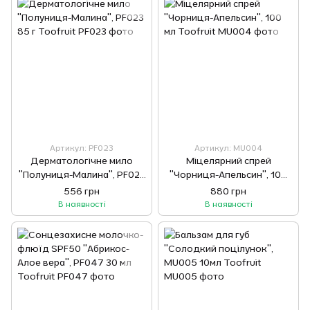
Артикул: PF023
Артикул: MU004
Дерматологічне мило
Міцелярний спрей
"Полуниця-Малина", PF023
"Чорниця-Апельсин", 100
85 г Toofruit
мл Toofruit
556 грн
880 грн
В наявності
В наявності