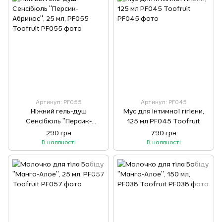
Артикул: PF055
Артикул: PF045
Ніжний гель-душ
Мус для інтимної гігієни,
Сенсібюль "Персик-
125 мл PF045 Toofruit
Абрикос", 25 мл, PF055
290 грн
790 грн
Toofruit
В наявності
В наявності