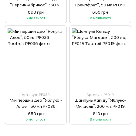
"Персик-Абрикос", 150 мл
Грейпфрут", 50 мл PF016
PF011 Toofruit
Toofruit
890 грн
650 грн
В наявності
В наявності
Артикул: PF036
Артикул: PF019
Мій перший део "Яблуко -
Шампунь Капіду "Яблуко-
Алое", 50 мл PF036
Мигдаль", 200 мл, PF019
Toofruit
Toofruit
650 грн
810 грн
В наявності
В наявності