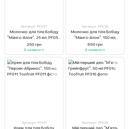
Артикул: PF057
Артикул: PF038
Молочко для тіла Бобіду
Молочко для тіла Бобіду
"Манго-Алое", 25 мл, PF057
"Манго-Алое", 150 мл,
Toofruit
PF038 Toofruit
290 грн
890 грн
В наявності
В наявності
Артикул: PF011
Артикул: PF016
Крем для тіла Бобіду
Мій перший део "М'ята-