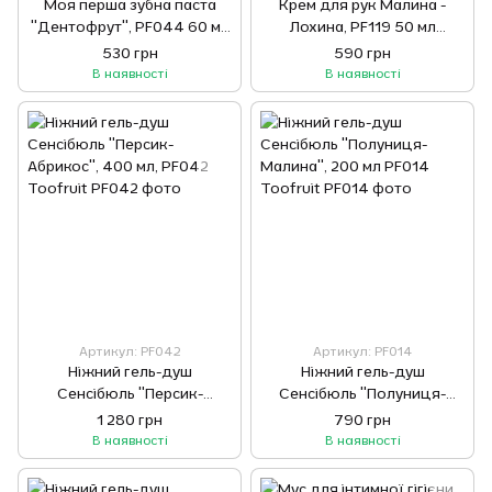
Моя перша зубна паста
Крем для рук Малина -
"Дентофрут", PF044 60 мл
Лохина, PF119 50 мл
Toofruit
Toofruit
530 грн
590 грн
В наявності
В наявності
Артикул: PF042
Артикул: PF014
Ніжний гель-душ
Ніжний гель-душ
Сенсібюль "Персик-
Сенсібюль "Полуниця-
Абрикос", 400 мл, PF042
Малина", 200 мл PF014
1 280 грн
790 грн
Toofruit
Toofruit
В наявності
В наявності