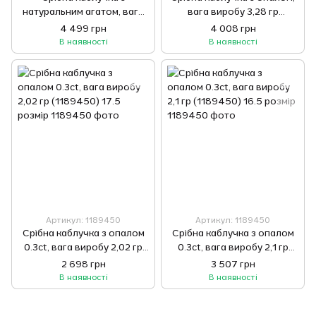
натуральним агатом, вага
вага виробу 3,28 гр
виробу 2,67 гр (1179239)
(1188903) 17 розмір
4 499 грн
4 008 грн
16.5 розмір
В наявності
В наявності
Артикул: 1189450
Артикул: 1189450
Срібна каблучка з опалом
Срібна каблучка з опалом
0.3ct, вага виробу 2,02 гр
0.3ct, вага виробу 2,1 гр
(1189450) 17.5 розмір
(1189450) 16.5 розмір
2 698 грн
3 507 грн
В наявності
В наявності