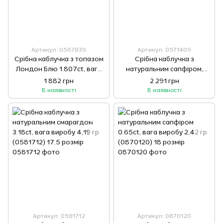
Артикул: 0567839
Артикул: 0571409
Срібна каблучка з топазом
Срібна каблучка з
Лондон Блю 1.807ct, вага
натуральним сапфіром,
виробу 2,92 гр (0567839)
вага виробу 3,77 гр
1 882 грн
2 291 грн
19 розмір
(0571409) 17 розмір
В наявності
В наявності
Артикул: 0581712
Артикул: 0870120