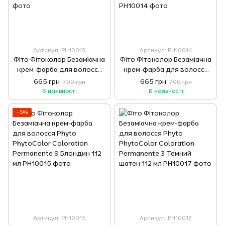
Артикул: РН10013
Артикул: РН10014
Фіто Фітоколор Безаміачна
Фіто Фітоколор Безаміачна
крем-фарба для волосся
крем-фарба для волосся
Phyto PhytoColor
Phyto PhytoColor
665 грн
665 грн
700 грн
700 грн
Coloration Permanente 8
Coloration Permanente 8.3
В наявності
В наявності
Світло-русявий 112 мл
Світло-русявий золотистий
112 мл
−5%
Артикул: РН10015
Артикул: РН10017