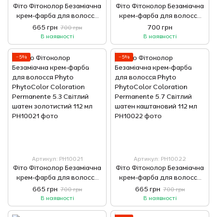
Фіто Фітоколор Безаміачна
Фіто Фітоколор Безаміачна
крем-фарба для волосся
крем-фарба для волосся
Phyto PhytoColor
Phyto PhytoColor
665 грн
700 грн
700 грн
Coloration Permanente 4
Coloration Permanente
В наявності
В наявності
Шатен 112 мл
4.77 Шатен темно-
каштановий 112 мл
−5%
−5%
Артикул: РН10021
Артикул: РН10022
Фіто Фітоколор Безаміачна
Фіто Фітоколор Безаміачна
крем-фарба для волосся
крем-фарба для волосся
Phyto PhytoColor
Phyto PhytoColor
665 грн
665 грн
700 грн
700 грн
Coloration Permanente 5.3
Coloration Permanente 5.7
В наявності
В наявності
Світлий шатен золотистий
Світлий шатен каштановий
112 мл
112 мл