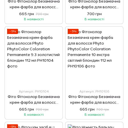
Фіто Фітоколор Безаміачна
Фіто Фітоколор Безаміачна
крем-фарба для волосся
крем-фарба для волосся
Phyto PhytoColor
Phyto PhytoColor
665 грн
700 грн
700 грн
Coloration Permanente 9
Coloration Permanente 3
В наявності
В наявності
Блондин 112 мл
Темний шатен 112 мл
−5%
−5%
Артикул: PH10104
Артикул: PH10106
Фіто Фітоколор Безаміачна
Фіто Фітоколор Безаміачна
крем-фарба для волосся
крем-фарба для волосся
Phyto PhytoColor
Phyto PhytoColor
665 грн
665 грн
700 грн
700 грн
Coloration Permanente 9.3
Coloration Permanente 10
В наявності
В наявності
золотистий блондин 112 мл
екстра світлий блондин 112
мл
−5%