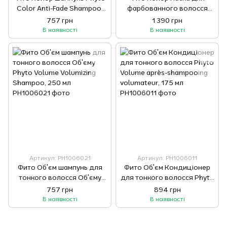
Color Anti-Fade Shampoo,
фарбованного волосся
250 мл
Phyto Color Extend Mask,
757 грн
1 390 грн
200 мл
В наявності
В наявності
Артикул: РН1006021
Артикул: РН1006011
Фито Об'єм шампунь для
Фито Об'єм Кондиціонер
тонкого волосся Об'єму
для тонкого волосся Phyto
Phyto Volume Volumizing
Volume après-shampooing
757 грн
894 грн
Shampoo, 250 мл
volumateur, 175 мл
В наявності
В наявності