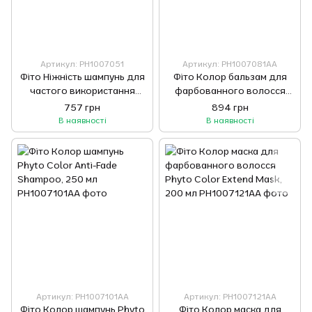
Артикул: PH1007051
Артикул: PH1007081AA
Фіто Ніжність шампунь для
Фіто Колор бальзам для
частого використання
фарбованного волосся
PHYTO Shampooing
Phyto Color Radiance
757 грн
894 грн
Douceur, 250 мл
Enhancer Conditioner, 175
В наявності
В наявності
мл
Артикул: PH1007101AA
Артикул: PH1007121AA
Фіто Колор шампунь Phyto
Фіто Колор маска для