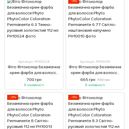
−5%
Артикул: РН10024
Артикул: РН10010
Фіто Фітоколор Безаміачна
Фіто Фітоколор Безаміачна
крем-фарба для волосся
крем-фарба для волосся
Phyto PhytoColor
Phyto PhytoColor
700 грн
665 грн
700 грн
Coloration Permanente 6.3
Coloration Permanente
В наявності
В наявності
Темно-русявий золотистий
6.77 Світло-каштановий
112 мл
капучино
−5%
−5%