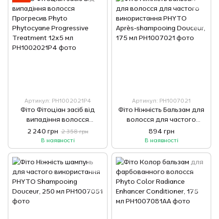
Артикул: PH1002021P4
Артикул: PH1007021
Фіто Фітоціан засіб від
Фіто Ніжність Бальзам для
випадіння волосся
волосся для частого
Прогресив Phyto
використання PHYTO
2 240 грн
894 грн
2 358 грн
Phytocyane Progressive
Après-shampooing Douceur,
В наявності
В наявності
Treatment 12x5 мл
175 мл