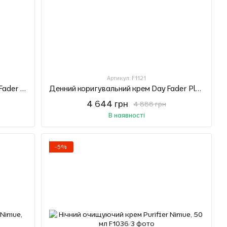
Артикул: F1121
Нічний освітлювальний крем Night Fader Nimue, 50 мл
Денний коригувальний крем Day Fader Plus Nimue, 50 мл
4 644 грн
4 888 грн
В наявності
−5%