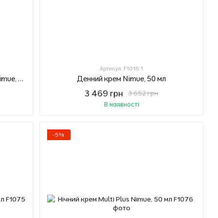
Артикул: F1016/1
Ензим-ексфоліант (змінний блок) Nimue, 60 мл
Денний крем Nimue, 50 мл
3 469 грн
3 652 грн
В наявності
−5%