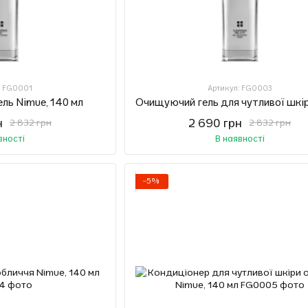
: FG0001
Артикул: FG0003
ль Nimue, 140 мл
н
2 690 грн
2 832 грн
2 832 грн
вності
В наявності
−5%