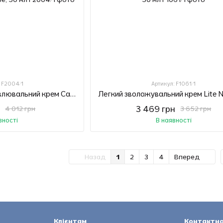
: F2004/1
Артикул: F1061/1
Заспокійливий відновлювальний крем Calm and Restore Nimue, 50 мл
н
3 469 грн
4 012 грн
3 652 грн
вності
В наявності
Назад
1
2
3
4
Вперед
Клієнтам
Контактна