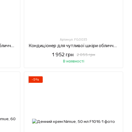
Артикул: FG0035
Кондиціонер для чутливої шкіри обличчя Nimue, 140 мл
Кондиціонер для чутливої шкіри обличчя (змінний блок) Nimue, 140 мл
1 952 грн
2 055 грн
В наявності
−5%