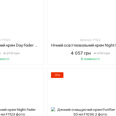
л: F1120
Артикул: F1122
Денний освітлювальний крем Day Fader Nimue, 50 мл
н
4 057 грн
4 270 грн
4 270 грн
вності
В наявності
−5%