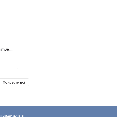
Легкий зволожувальний крем Lite Nimue, 50 мл
Показати всі
 інформація