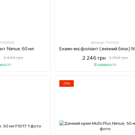
: FG0006
Артикул: FG0036
нт Nimue, 60 мл
н
2 246 грн
3 446 грн
2 364 грн
вності
В наявності
−5%