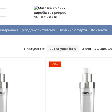
повернення
Угода користувача
Публічна оферта
Контакти
Сортування:
за популярністю
спочатку дешевше
−5%