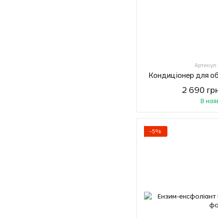
Артикул
Кондиціонер для об
2 690 гр
В ная
−5%