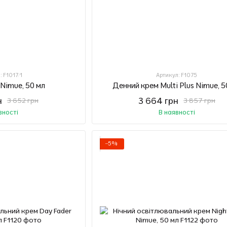
: F1017/1
Артикул: F1075
 Nimue, 50 мл
Денний крем Multi Plus Nimue, 5
н
3 664 грн
3 652 грн
3 857 грн
вності
В наявності
−5%