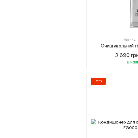
Артикул
Очищувальний ге
2 690 гр
В ная
−5%