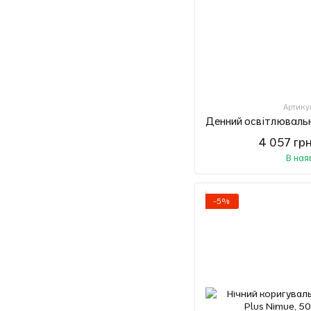
Артику
4 057 гр
В ная
−5%