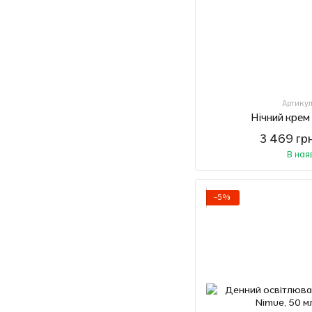
Артикул
Нічний крем
3 469 гр
В ная
−5%