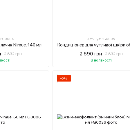
: FG0004
Артикул: FG0005
личчя Nimue, 140 мл
н
2 690 грн
2 832 грн
2 832 грн
вності
В наявності
−5%