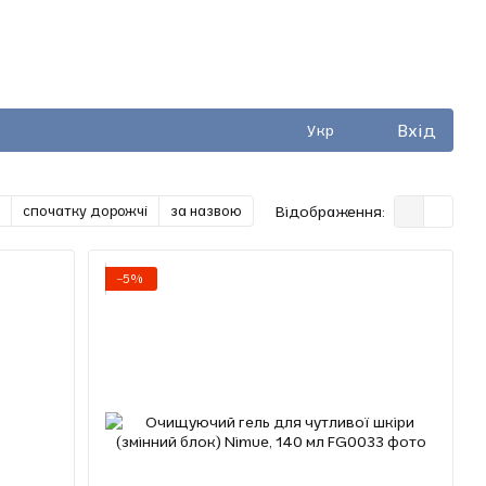
Вхід
Укр
спочатку дорожчі
за назвою
Відображення:
−5%