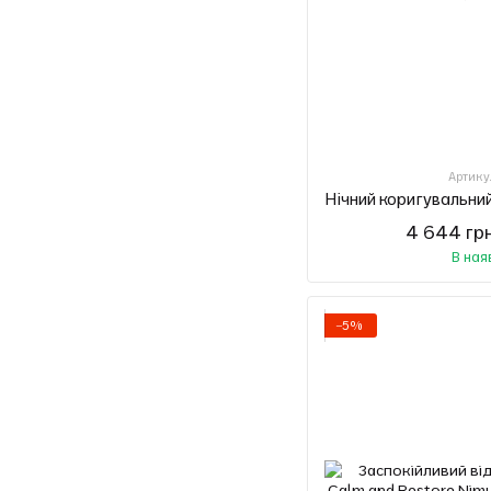
Артику
4 644 гр
В ная
−5%