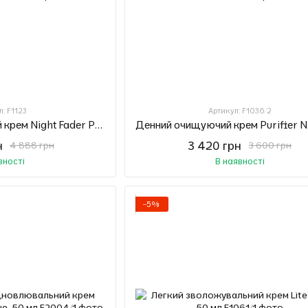
л: F1123
Артикул: F1036/2
Нічний коригувальний крем Night Fader Plus Nimue, 50 мл
н
3 420 грн
4 888 грн
3 600 грн
вності
В наявності
−5%