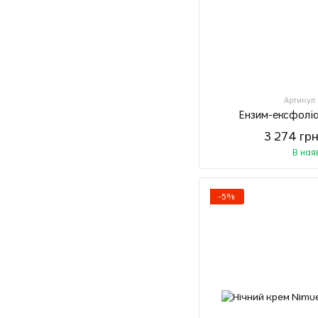
Артикул
Ензим-ексфоліа
3 274 гр
В ная
−5%