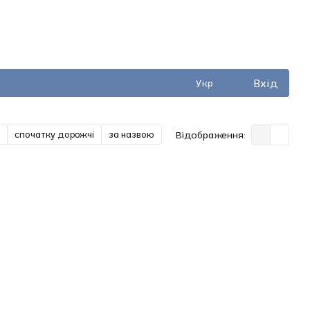
Вхід
Укр
спочатку дорожчі
за назвою
Відображення: