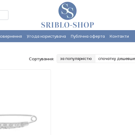
повернення
Угода користувача
Публічна оферта
Контакти
Сортування:
за популярністю
спочатку дешевше