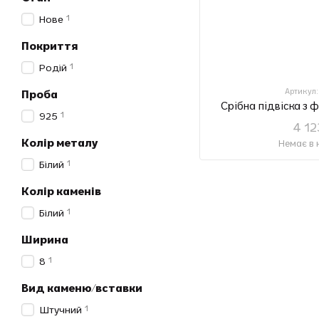
1
Нове
Покриття
1
Родій
Артикул
Проба
Срібна підвіска з 
1
925
4 12
Колір металу
Немає в 
1
Білий
Колір каменів
1
Білий
Ширина
1
8
Вид каменю/вставки
1
Штучний