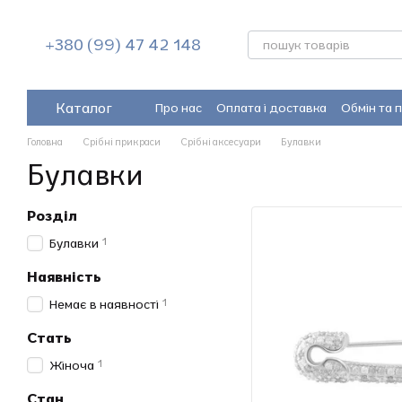
Перейти до основного контенту
+380 (99) 47 42 148
Каталог
Про нас
Оплата і доставка
Обмін та 
Головна
Срібні прикраси
Срібні аксесуари
Булавки
Булавки
Розділ
1
Булавки
Наявність
1
Немає в наявності
Стать
1
Жіноча
Стан