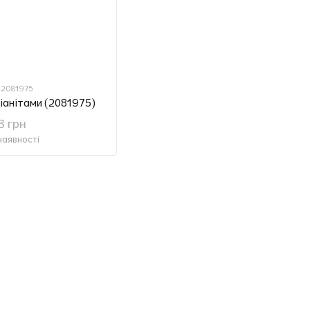
: 2081975
фіанітами (2081975)
3 грн
наявності