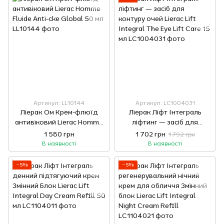
Артикул: LL10144
Артикул: LC1004031
Ліерак Ом Крем-флюїд
Ліерак Ліфт Інтеграль
антивіковий Lierac Homme
ліфтинг — засіб для
Fluide Anti-cke Global 50 мл
контуру очей Lierac Lift
1 580 грн
1 702 грн
1 792 грн
Integral The Eye Lift Care 15
В наявності
В наявності
мл
−5%
−5%