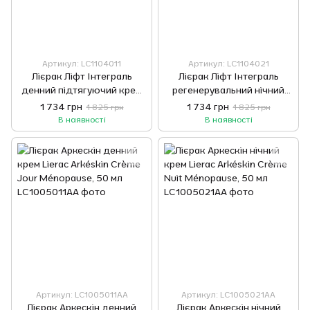
Артикул: LC1104011
Артикул: LC1104021
Лієрак Ліфт Інтеграль
Лієрак Ліфт Інтеграль
денний підтягуючий крем
регенерувальний нічний
Змінний Блок Lierac Lift
крем для обличчя Змінний
1 734 грн
1 734 грн
1 825 грн
1 825 грн
Integral Day Cream Refill 50
блок Lierac Lift Integral
В наявності
В наявності
мл
Night Cream Refill
Артикул: LC1005011AA
Артикул: LC1005021AA
Лієрак Аркескін денний
Лієрак Аркескін нічний