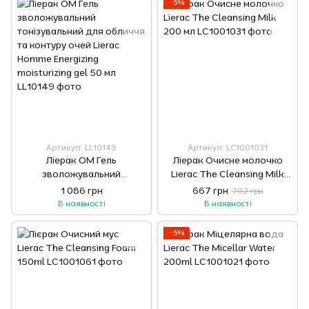
−5%
Артикул: LL10149
Артикул: LC1001031
Ліерак ОМ Гель
Ліерак Очисне молочко
зволожувальний
Lierac The Cleansing Milk
тонізувальний для обличчя
200 мл
1 086 грн
667 грн
702 грн
та контуру очей Lierac
В наявності
В наявності
Homme Energizing
moisturizing gel 50 мл
−5%