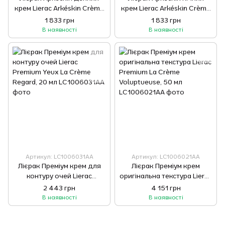
крем Lierac Arkéskin Crème
крем Lierac Arkéskin Crème
Jour Ménopause, 50 мл
Nuit Ménopause, 50 мл
1 833 грн
1 833 грн
В наявності
В наявності
Артикул: LC1006031AA
Артикул: LC1006021AA
Лієрак Преміум крем для
Лієрак Преміум крем
контуру очей Lierac
оригінальна текстура Lierac
Premium Yeux La Crème
Premium La Crème
2 443 грн
4 151 грн
Regard, 20 мл
Voluptueuse, 50 мл
В наявності
В наявності