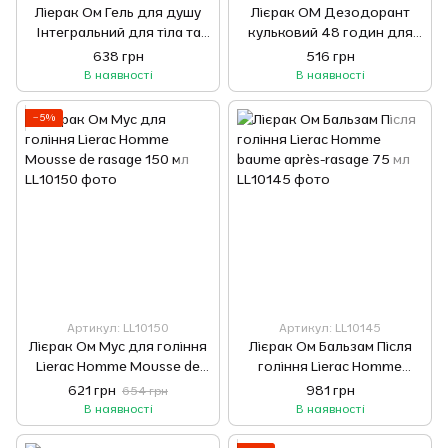
Ліерак Ом Гель для душу
Лієрак ОМ Дезодорант
Інтегральний для тіла та
кульковий 48 годин для
волосся Lierac Homme Gel
чоловіків Lierac Homme
638 грн
516 грн
douche intégral 200 мл
anti-transpirant 48 H
В наявності
В наявності
−5%
Артикул: LL10150
Артикул: LL10145
Лієрак Ом Мус для гоління
Лієрак Ом Бальзам Після
Lierac Homme Mousse de
гоління Lierac Homme
rasage 150 мл
baume après-rasage 75 мл
621 грн
981 грн
654 грн
В наявності
В наявності