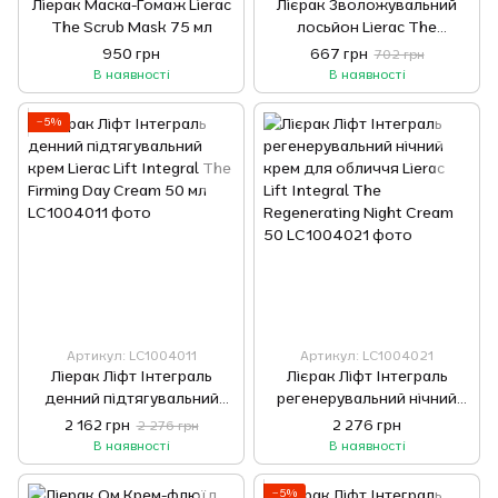
Ліерак Маска-Гомаж Lierac
Лієрак Зволожувальний
The Scrub Mask 75 мл
лосьйон Lierac The
Moisturising Lotion 200 мл
950 грн
667 грн
702 грн
В наявності
В наявності
−5%
Артикул: LC1004011
Артикул: LC1004021
Ліерак Ліфт Інтеграль
Лієрак Ліфт Інтеграль
денний підтягувальний
регенерувальний нічний
крем Lierac Lift Integral The
крем для обличчя Lierac
2 162 грн
2 276 грн
2 276 грн
Firming Day Cream 50 мл
Lift Integral The
В наявності
В наявності
Regenerating Night Cream
50
−5%