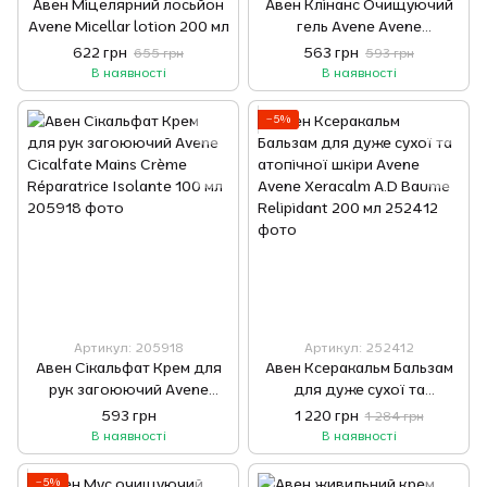
Авен Міцелярний лосьйон
Авен Клінанс Очищуючий
Avene Micellar lotion 200 мл
гель Avene Avene
Cleanance Gel nettoyant
622 грн
563 грн
655 грн
593 грн
200 мл
В наявності
В наявності
−5%
Артикул: 205918
Артикул: 252412
Авен Сікальфат Крем для
Авен Ксеракальм Бальзам
рук загоюючий Avene
для дуже сухої та
Cicalfate Mains Crème
атопічної шкіри Avene
593 грн
1 220 грн
1 284 грн
Réparatrice Isolante 100 мл
Avene Xeracalm A.D Baume
В наявності
В наявності
Relipidant 200 мл
−5%