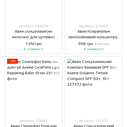
Артикул: 539578
Артикул: 273484
Авен сонцезахисне
Авен Ксеракальм
молочко для чутливої
заспокійливий концентрат
шкіри SPF 50+ Avene Very
Avene XeraCalm AD
1 310 грн
998 грн
1 051 грн
High Protection Lotion
Soothing Concentrate 40
В наявності
В наявності
SPF50+, 100 мл
мл
−5%
Артикул: 238193
Артикул: 227372
Авен Сікальфат Бальзам
Авен Сонцезахисний