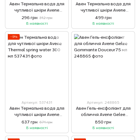
Авен Термальна вода для
Авен Термальна вода для
чутливої шкіри Avene
чутливої шкіри Avene
Thermal spring water 50 мл
Thermal spring water 150 мл
296 грн
499 грн
312 грн
В наявності
В наявності
−5%
Артикул: 537431
Артикул: 248865
Авен Термальна вода для
Авен Гель-ексфоліант для
чутливої шкіри Avene
обличчя Avene Gelee
Thermal spring water 300
Gommante Douceur75 мл
637 грн
850 грн
671 грн
мл
В наявності
В наявності