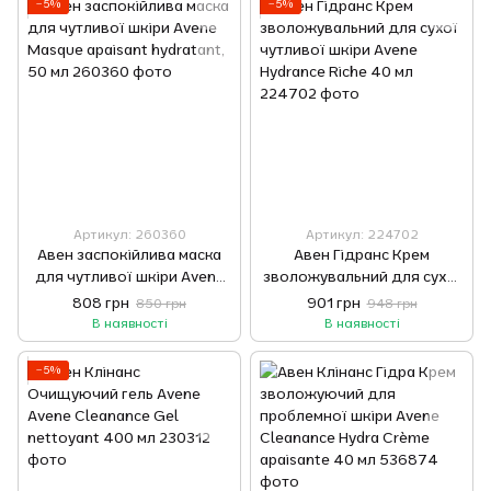
−5%
−5%
Артикул: 260360
Артикул: 224702
Авен заспокійлива маска
Авен Гідранс Крем
для чутливої шкіри Avene
зволожувальний для сухої
Masque apaisant hydratant,
чутливої шкіри Avene
808 грн
901 грн
850 грн
948 грн
50 мл
Hydrance Riche 40 мл
В наявності
В наявності
−5%