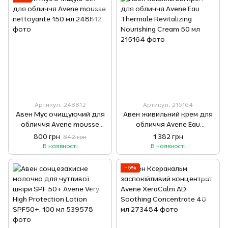
Артикул: 248812
Артикул: 215164
Авен Мус очищуючий для
Авен живильний крем для
обличчя Avene mousse
обличчя Avene Eau
nettoyante 150 мл
Thermale Revitalizing
800 грн
1 382 грн
842 грн
Nourishing Cream 50 мл
В наявності
В наявності
−5%