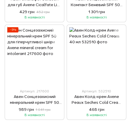
для губ Avene Cicalfate Lips
Компакт Бежевий SPF 50+
Repairing Balm 10 мл
Avene Solaires Tinted
429 грн
1 301 грн
452 грн
Compact SPF 50+, 10 г
В наявності
В наявності
−5%
Артикул: 217600
Артикул: 532510
Авен Сонцезахисний
Авен Колд-крем Avene
мінеральний крем SPF 50
Peaux Seches Cold Cream
для гіперчутливої шкіри
40 мл
989 грн
468 грн
1 041 грн
Avene mineral cream for
В наявності
В наявності
intolerant