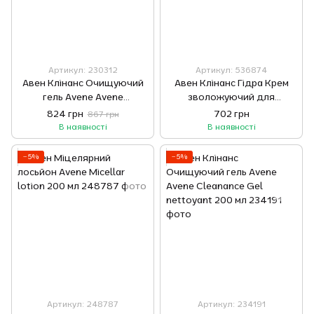
Артикул: 230312
Артикул: 536874
Авен Клінанс Очищуючий
Авен Клінанс Гідра Крем
гель Avene Avene
зволожуючий для
Cleanance Gel nettoyant
проблемної шкіри Avene
824 грн
702 грн
867 грн
400 мл
Cleanance Hydra Crème
В наявності
В наявності
apaisante 40 мл
−5%
−5%
Артикул: 248787
Артикул: 234191