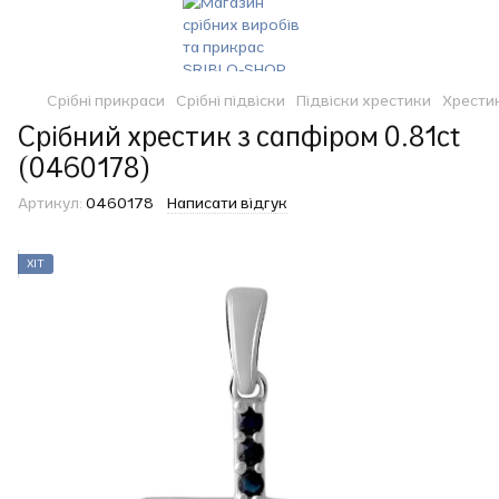
Срібні прикраси
Срібні підвіски
Підвіски хрестики
Хрести
Срібний хрестик з сапфіром 0.81ct
(0460178)
Артикул:
0460178
Написати відгук
ХІТ